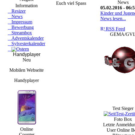
News
Euch viel Spass
Information
05.02.2016 - 06:5
Resizer
Kinder und Jugen
News
News lesen...
Impressum
Bewerbung
RSS Feed
Streambox
GEMA/GV
Adventskalender
Sylvesterkalender
Ostern
Handyplayer
Neu
Mobilen Webseite
Handyplayer
Test Sieger
Foto Box
Letzte Anmeldu
Online
User Online B
Counter