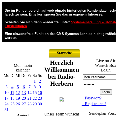
Die im Kundenbereich auf web-php.de hinterlegten Kundendaten sch
falsch zu sein. Bitte korrigieren Sie das in eigenem Interesse.
Schalten Sie sich dann wieder frei unter:
Systemeinstellung – Global
Einstellungen
.
Eine einwandfreie Funktion des CMS Systems kann so nicht gewährle
werden.
Startseite
Live on Air
Herzlich
Moin moin
Wunsch Bo
Willkommen
kalender
Login
Mo
Di
Mi
Do
Fr
Sa
So
bei Radio-
1
2
Herbern
3
4
5
6
7
8
9
10
11
12
13
14
15
16
Passwort?
17
18
19
20
21
22
23
Registrieren?
24
25
26
27
28
29
30
31
Sendeplan Vors
Unser Team wünscht
August